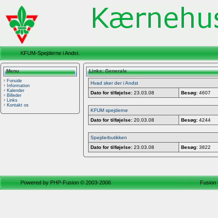
KFUM-Spejderne i Andst.
Menu
Links: Generale
Forside
Hvad sker der i Andst
Information
Kalender
Dato for tilføjelse:
23.03.08
Besøg:
4607
Billeder
Links
Kontakt os
KFUM spejderne
Dato for tilføjelse:
20.03.08
Besøg:
4244
Spejderbutikken
Dato for tilføjelse:
23.03.08
Besøg:
3822
Powered by
PHP-Fusion
© 2003-2006
Fusion 