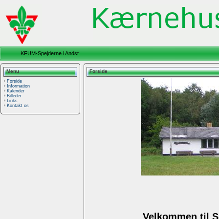
KFUM-Spejderne i Andst.
Menu
Forside
Forside
Information
Kalender
Billeder
Links
Kontakt os
Velkommen til 