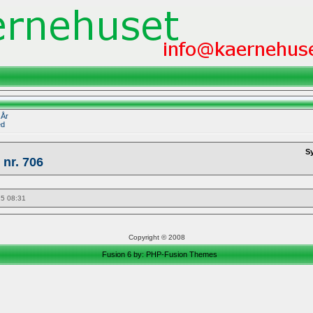
|
År
ed
S
 nr. 706
25 08:31
Copyright © 2008
Fusion 6 by:
PHP-Fusion Themes