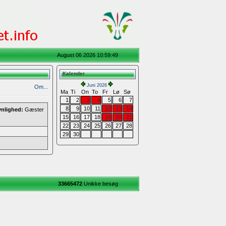
August 06 2026 10:59:49
Kalender
Juni 2026
Om...
Ma
Ti
On
To
Fr
Lø
Sø
1
2
3
4
5
6
7
8
9
10
11
12
13
14
ynlighed:
Gæster
15
16
17
18
19
20
21
22
23
24
25
26
27
28
29
30
33665472
Unikke besøg