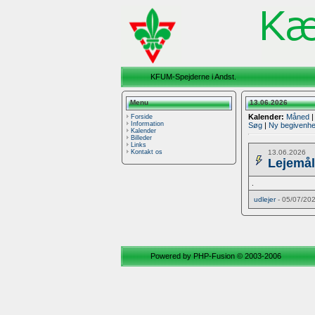
KFUM-Spejderne i Andst.
Menu
13.06.2026
Kalender:
Måned
Forside
Information
Søg
|
Ny begivenh
Kalender
Billeder
Links
13.06.2026
Kontakt os
Lejemål
.
udlejer
- 05/07/20
Powered by
PHP-Fusion
© 2003-2006