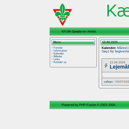
KFUM-Spejderne i Andst.
Menu
12.06.2026
Kalender:
Måned
Forside
Information
Søg
|
Ny begivenh
Kalender
Billeder
Links
12.06.2026
Kontakt os
Lejemål
.
udlejer
- 05/07/20
Powered by
PHP-Fusion
© 2003-2006