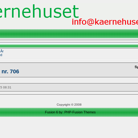
|
År
ed
S
 nr. 706
25 08:31
Copyright © 2008
Fusion 6 by:
PHP-Fusion Themes