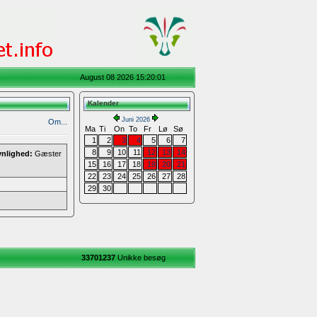
August 08 2026 15:20:01
Kalender
Juni 2026
Om...
Ma
Ti
On
To
Fr
Lø
Sø
1
2
3
4
5
6
7
8
9
10
11
12
13
14
ynlighed:
Gæster
15
16
17
18
19
20
21
22
23
24
25
26
27
28
29
30
33701237
Unikke besøg